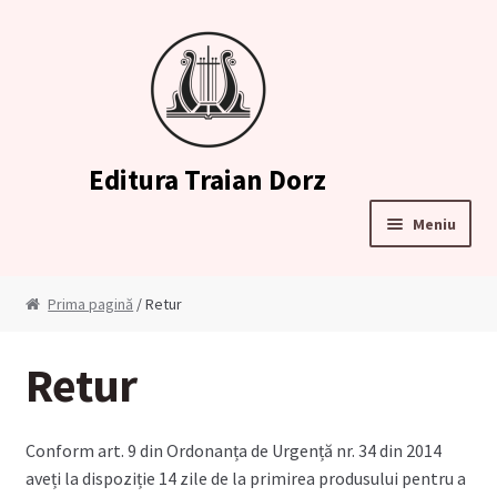
Sari
Sari
la
la
navigare
conținut
Editura Traian Dorz
Meniu
Prima pagină
Prima pagină
/ Retur
Contul meu
Retur
Cosul meu
Conform art. 9 din Ordonanța de Urgență nr. 34 din 2014
Cum comand?
aveți la dispoziție 14 zile de la primirea produsului pentru a