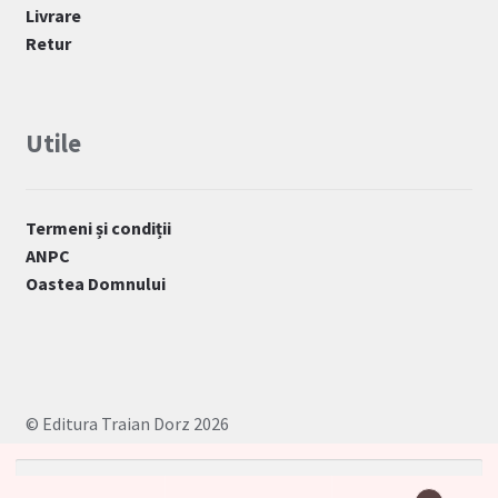
Livrare
Retur
Utile
Termeni și condiții
ANPC
Oastea Domnului
© Editura Traian Dorz 2026
Caută
după: