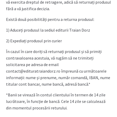
vă exercita dreptul de retragere, adică să returnați produsul
Finalizează Comandă
fără a vă justifica decizia.
Livrare
Există două posibilități pentru a returna produsul:
1) Aduceți produsul la sediul editurii Traian Dorz
Retur
2) Expediați produsul prin curier
Termeni și condiții
În cazul în care doriți să returnați produsul și să primiți
contravaloarea acestuia, vă rugăm să ne trimiteți
solicitarea pe adresa de email
contact@edituratraiandorz.ro împreună cu următoarele
informații: nume și prenume, număr comandă, IBAN, nume
titular cont bancar, nume bancă, adresă bancă.*
*Banii se virează în contul clientului în termen de 14 zile
lucrătoare, în funcție de bancă. Cele 14 zile se calculează
din momentul procesării returului.