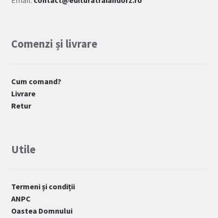
Email:
contact@edituratraiandorz.ro
Comenzi și livrare
Cum comand?
Livrare
Retur
Utile
Termeni și condiții
ANPC
Oastea Domnului