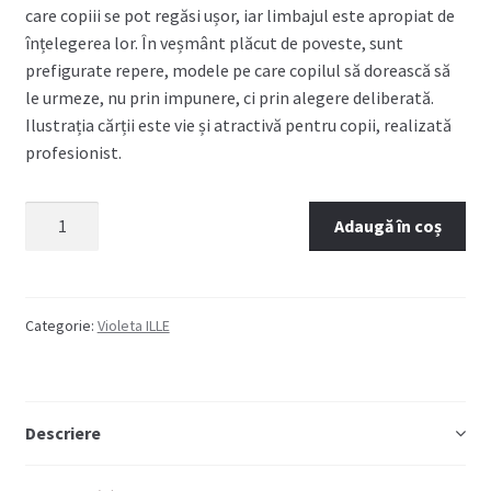
care copiii se pot regăsi ușor, iar limbajul este apropiat de
înțelegerea lor. În veșmâ
nt
plăcut de poveste, sunt
prefigurate repere, modele pe care copilul să dorească să
le urmeze, nu prin impunere, ci prin alegere deliberată.
Ilustrația cărții este vie și atractivă pentru copii, realizată
profesionist.
Cantitate
Adaugă în coș
La
izvorul
bucuriei
Categorie:
Violeta ILLE
Descriere