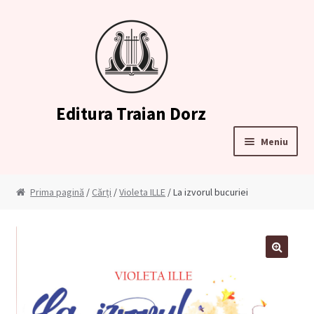
Sari
Sari
la
la
navigare
conținut
Editura Traian Dorz
Meniu
Prima pagină
Prima pagină
/
Cărți
/
Violeta ILLE
/ La izvorul bucuriei
Contul meu
Cosul meu
🔍
Cum comand?