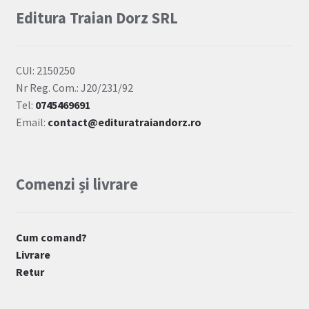
Editura Traian Dorz SRL
CUI: 2150250
Nr Reg. Com.: J20/231/92
Tel:
0745469691
Email:
contact@edituratraiandorz.ro
Comenzi și livrare
Cum comand?
Livrare
Retur