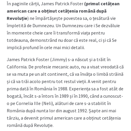
În paginile cărții, James Patrick Foster
(primul cetățean
american care a obținut cetățenia română după
Revoluție
) ne împărtășește povestea sa, o țesătură vie
împletită de Dumnezeu. Un Dumnezeu care i Se dezvăluie
în momente cheie care îi transformă viața pentru
totdeauna, demonstrând nu doar că este real, ci și că Se
implică profund în cele mai mici detalii.
James Patrick Foster (Jimmy) s-a născut și a trăit în
California. De profesie mecanic auto, nu a visat vreodată că
se va muta pe un alt continent, că va învăța o limbă străină
și că va trăi acolo pentru tot restul vieții. A venit pentru
prima dată în România în 1988. Experiența sa a fost atât de
bogată, încât s-a întors în 1989 și în 1990, când a cunoscut-
o pe Cornelia Ille (Neli), alături de care s-a stabilit în
România după nunta lor din august 1992. Șapte ani mai
târziu, a devenit primul american care a obținut cetățenia
română după Revoluție.