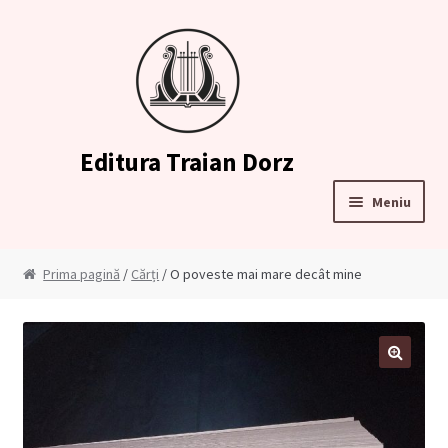
Sari
Sari
la
la
navigare
conținut
Editura Traian Dorz
Meniu
Prima pagină
Prima pagină
/
Cărți
/ O poveste mai mare decât mine
Contul meu
Cosul meu
🔍
Cum comand?