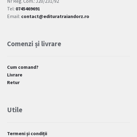
Nr Reg. Com.: J20/231/92
Tel:
0745469691
Email:
contact@edituratraiandorz.ro
Comenzi și livrare
Cum comand?
Livrare
Retur
Utile
Termeni și condiții