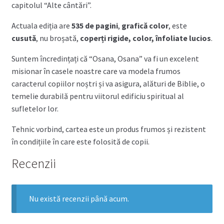
capitolul “Alte cântări”.
Actuala ediția are
535 de pagini
,
grafică color
, este
cusută
, nu broșată,
coperți rigide, color, înfoliate lucios
.
Suntem încredințați că “Osana, Osana” va fi un excelent
misionar în casele noastre care va modela frumos
caracterul copiilor noștri și va asigura, alături de Biblie, o
temelie durabilă pentru viitorul edificiu spiritual al
sufletelor lor.
Tehnic vorbind, cartea este un produs frumos și rezistent
în condițiile în care este folosită de copii.
Recenzii
Nu există recenzii până acum.