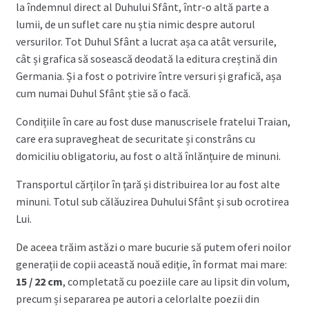
la îndemnul direct al Duhului Sfânt, într-o altă parte a
lumii, de un suflet care nu știa nimic despre autorul
versurilor. Tot Duhul Sfânt a lucrat așa ca atât versurile,
cât și grafica să sosească deodată la editura creștină din
Germania. Și a fost o potrivire între versuri și grafică, așa
cum numai Duhul Sfânt știe să o facă.
Condițiile în care au fost duse manuscrisele fratelui Traian,
care era supravegheat de securitate și constrâns cu
domiciliu obligatoriu, au fost o altă înlănțuire de minuni.
Transportul cărților în țară și distribuirea lor au fost alte
minuni. Totul sub călăuzirea Duhului Sfânt și sub ocrotirea
Lui.
De aceea trăim astăzi o mare bucurie să putem oferi noilor
generații de copii această nouă ediție, în format mai mare:
15 / 22 cm
, completată cu poeziile care au lipsit din volum,
precum și separarea pe autori a celorlalte poezii din