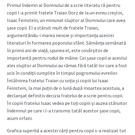
Primul îndemn al Domnului de a scrie literatu ră pentru
copii l-a primit fratele Traian Dorz de la un evreu creștin,
Isaac Feinstein, un minunat slujitor al Domnului care avea
șase copii. El a stăruit mult de fratele Traian,
argumentându-i marea nevoie și importanța acestei
literaturi în formarea poporului sfânt. Sămânța semănată
în primii ani de viață, spunea el, este covârșitor de
importantă pentru rodul de mâine. Cei șase copii ai acestui
ales slujitor al Domnului au rămas fără tatăl lor care a fost
ucis în condiții cumplite în timpul pogromului evreilor.
Întâlnirea fratelui Traian cu soția și copiii lui Isaac
Feinstein, la mai puțin de o lună după moartea acestuia, a
declanșat definitiv decizia fratelui de a scrie pentru copii.
În copiii fratelui Isaac vedea pe toți copiii și auzea stăruitor
îndemnul pe care i l-a transmis tatăl acestor șase copii,
acum orfani.
Grafica superbă a acestei cărți pentru copii s-a realizat tot