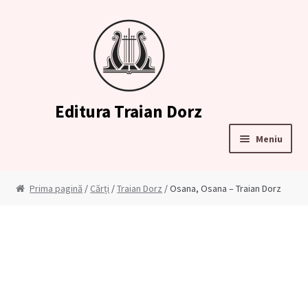
Sari
Sari
la
la
navigare
conținut
Editura Traian Dorz
Meniu
Prima pagină
Prima pagină
/
Cărți
/
Traian Dorz
/ Osana, Osana – Traian Dorz
Contul meu
Cosul meu
Cum comand?