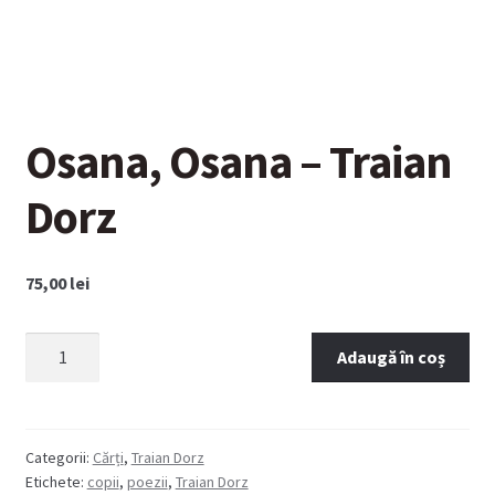
Osana, Osana – Traian
Dorz
75,00
lei
Cantitate
Adaugă în coș
Osana,
Osana
-
Traian
Categorii:
Cărți
,
Traian Dorz
Etichete:
copii
,
poezii
,
Traian Dorz
Dorz