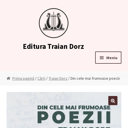
Sari
Sari
la
la
navigare
conținut
Editura Traian Dorz
Meniu
Prima pagină
Prima pagină
/
Cărți
/
Traian Dorz
/ Din cele mai frumoase poezii
Contul meu
Cosul meu
🔍
Cum comand?