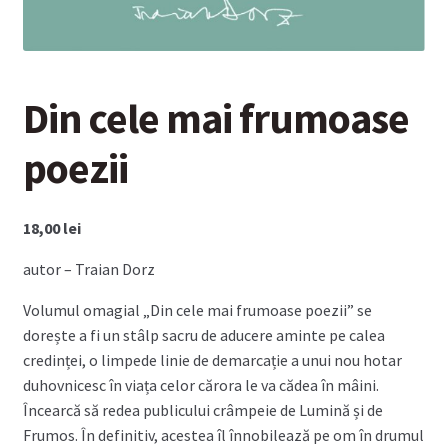
Din cele mai frumoase
poezii
18,00
lei
autor – Traian Dorz
Volumul omagial „Din cele mai frumoase poezii” se
dorește a fi un stâlp sacru de aducere aminte pe calea
credinței, o limpede linie de demarcație a unui nou hotar
duhovnicesc în viața celor cărora le va cădea în mâini.
Încearcă să redea publicului crâmpeie de Lumină și de
Frumos. În definitiv, acestea îl înnobilează pe om în drumul